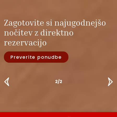
Kraljica zabave
Raziščite dogajanje!
1/2