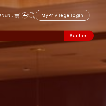
ONEN
MyPrivilege login
de
Buchen