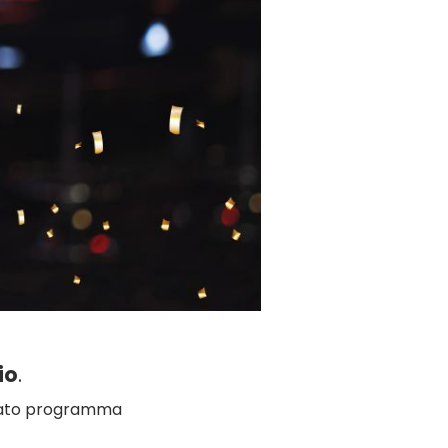
io
.
egato programma