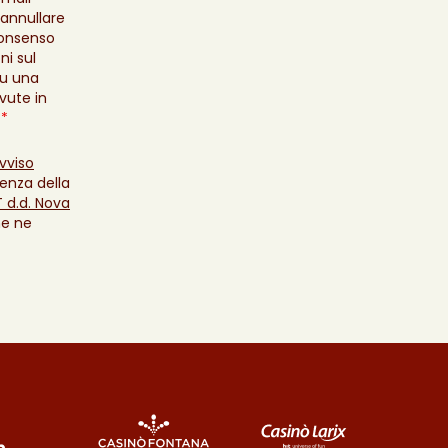
 annullare
consenso
ni sul
su una
evute in
.
*
vviso
enza della
IT d.d. Nova
he ne