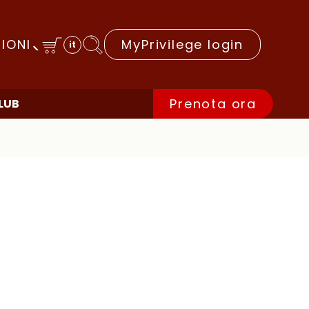
IONI
MyPrivilege login
it
Prenota ora
CLUB