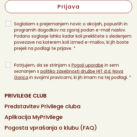
Soglašam s prejemanjem novic o akcijah, popustih in
programih dogodkov na zgoraj podan e-mail naslov.
Podano soglasje lahko kadar koli prekličete s sledenjem
povezave na katerem koli izmed e-mailov, ki jih boste
prejeli na podlagi te prijave.
*
Potrjujem, da se strinjam s
Pogoji uporabe
in sem
seznanjen s
politiko zasebnosti družbe HIT d.d. Nova
Gorica
in svojimi pravicami, ki jih imam na tej podlagi.
*
PRIVILEGE CLUB
Predstavitev Privilege cluba
Aplikacija MyPrivilege
Pogosta vprašanja o klubu (FAQ)