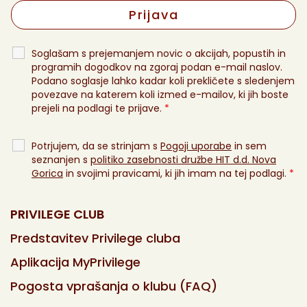
Soglašam s prejemanjem novic o akcijah, popustih in
programih dogodkov na zgoraj podan e-mail naslov.
Podano soglasje lahko kadar koli prekličete s sledenjem
povezave na katerem koli izmed e-mailov, ki jih boste
prejeli na podlagi te prijave.
*
Potrjujem, da se strinjam s
Pogoji uporabe
in sem
seznanjen s
politiko zasebnosti družbe HIT d.d. Nova
Gorica
in svojimi pravicami, ki jih imam na tej podlagi.
*
PRIVILEGE CLUB
Predstavitev Privilege cluba
Aplikacija MyPrivilege
Pogosta vprašanja o klubu (FAQ)