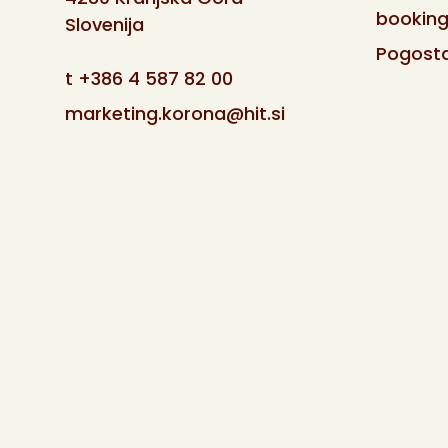
booking
Slovenija
Pogosta
t
+386 4 587 82 00
marketing.korona@hit.si