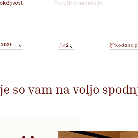
ložljivost
Podatki o namestitvi
2
je so vam na voljo spod