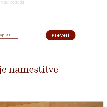
Vaši podatki
Preveri
nje namestitve