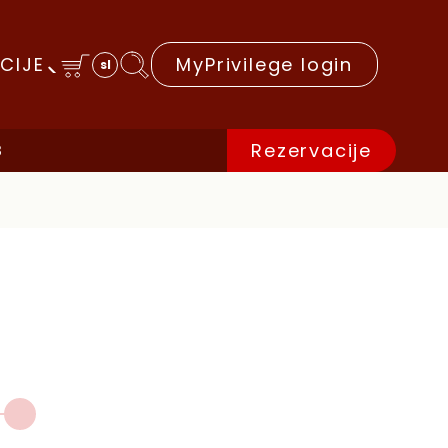
CIJE
MyPrivilege login
sl
Rezervacije
B