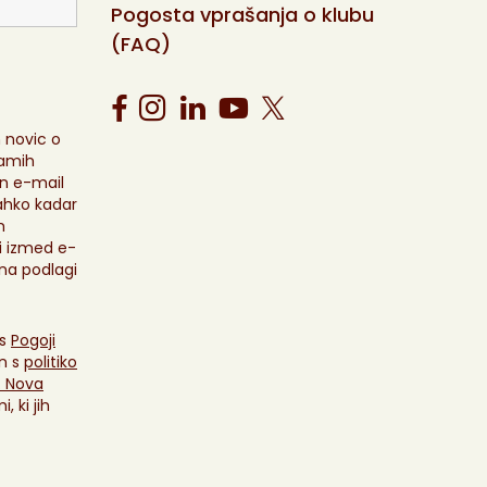
Pogosta vprašanja o klubu
(FAQ)
 novic o
ramih
n e-mail
ahko kadar
m
i izmed e-
i na podlagi
 s
Pogoji
n s
politiko
. Nova
, ki jih