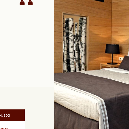
pusta
cena