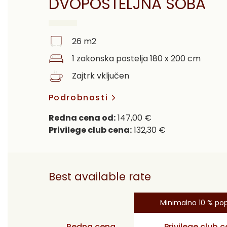
DVOPOSTELJNA SOBA
26 m2
1 zakonska postelja 180 x 200 cm
Zajtrk vključen
Podrobnosti
Redna cena od:
147,00 €
Privilege club cena:
132,30 €
Best available rate
Minimalno 10 % po
Redna cena
Privilege club 