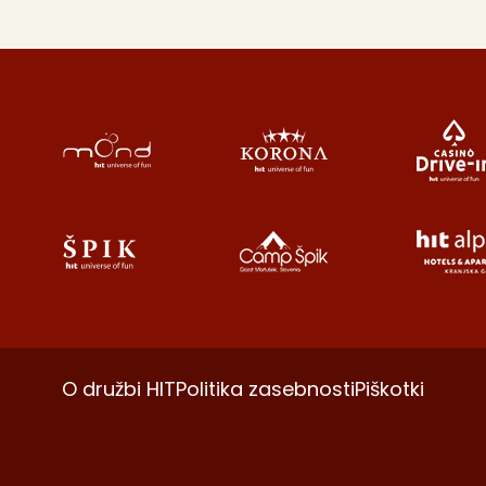
O družbi HIT
Politika zasebnosti
Piškotki