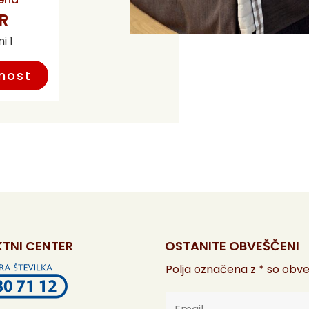
UR
i 1
nost
TNI CENTER
OSTANITE OBVEŠČENI
Polja označena z * so obv