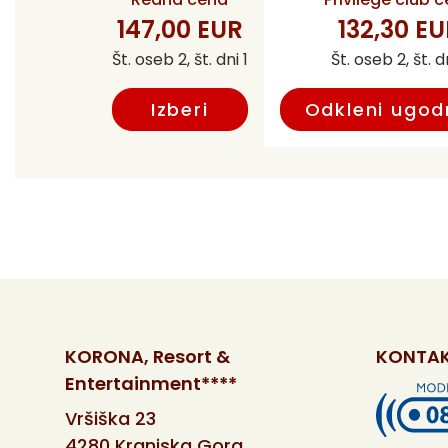
147,00 EUR
132,30 E
Št. oseb 2, št. dni 1
Št. oseb 2, št. dn
Izberi
Odkleni ugod
KORONA, Resort &
KONTAK
Entertainment****
Vršiška 23
4280 Kranjska Gora