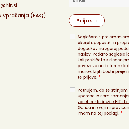
@hit.si
 vprašanja (FAQ)
Soglašam s prejemanjem
akcijah, popustih in prog
dogodkov na zgoraj poda
naslov. Podano soglasje l
koli prekličete s sledenje
povezave na katerem kol
mailov, ki jih boste prejel
te prijave.
*
Potrjujem, da se strinjam
uporabe
in sem seznanje
zasebnosti družbe HIT d.d
Gorica
in svojimi pravicami
imam na tej podlagi.
*